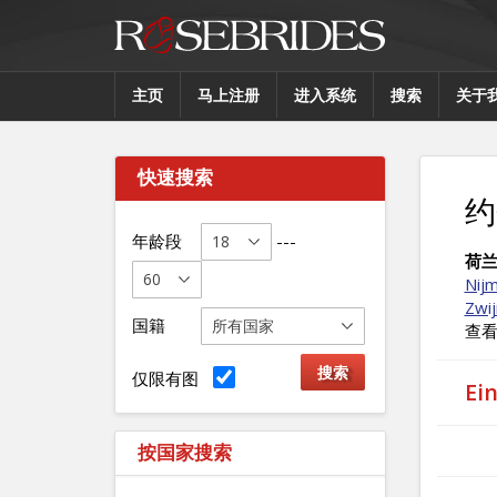
主页
马上注册
进入系统
搜索
关于
快速搜索
约
年龄段
---
荷
Nij
Zwij
国籍
查
仅限有图
E
按国家搜索