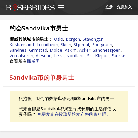
注册
免费加入
约会Sandvika市男士
挪威其他城市的男士：
Oslo
,
Bergen
,
Stavanger
,
Kristiansand
,
Trondheim
,
Skien
,
Stjordal
,
Porsgrunn
,
Sandnes
,
Grimstad
,
Molde
,
Askim
,
Asker
,
Sandnessjoen
,
Verdalsoren
,
Alesund
,
Leira
,
Nordland
,
Ski
,
Kleppe
,
Fauske
查看所有
挪威男士
Sandvika市的单身男士
很抱歉，我们的数据库暂无挪威Sandvika市的男士
您来自挪威Sandvika吗?渴望寻找长期的生活伴侣或
妻子吗？
免费发布在玫瑰新娘发布您的资料吧。