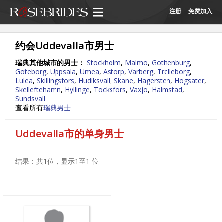
注册
免费加入
约会Uddevalla市男士
瑞典其他城市的男士：
Stockholm
,
Malmo
,
Gothenburg
,
Goteborg
,
Uppsala
,
Umea
,
Astorp
,
Varberg
,
Trelleborg
,
Lulea
,
Skillingsfors
,
Hudiksvall
,
Skane
,
Hagersten
,
Hogsater
,
Skelleftehamn
,
Hyllinge
,
Tocksfors
,
Vaxjo
,
Halmstad
,
Sundsvall
查看所有
瑞典男士
Uddevalla市的单身男士
结果：共1位，显示1至1 位