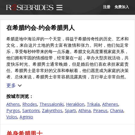
注册
免费加入
在希腊约会-约会希腊男人
希腊是地中海沿岸的一个天堂，得益于希腊传奇性的历史、艺术和
文化，来自这片土地的男士富有激情和张力。同时，他们知足常
乐，享受每秒钟带来的每一点乐趣。希腊文化高度重视家庭关系，
他们拥有牢固的情感纽带，经常聚在一起，举办大型庆祝活动，共
度快乐时光。希腊男士通常晚婚，但是婚后他们喜欢承担家庭责
任。希腊男士是非常好的父亲和奉献着，他们愿意成为家庭的决策
者。总体来说，希腊男士非常容易流露真情，言行举止非常自然。
加上完美的体格和乌黑的头发，使任何女士都难以抗拒。
更多
关于希腊
按城市浏览：
希腊是最古老的文明国之一，以艺术、美食和文化著称。位于欧洲
Athens
,
Rhodes
,
Thessaloniki
,
Heraklion
,
Trikala
,
Athenes
,
南部，面积包括巴尔干半岛底部，拥有分布于爱琴海和爱奥尼亚海
Pyrgos
,
Santorini
,
Zakynthos
,
Sparti
,
Athina
,
Piraeus
,
Chania
,
的约6000座岛屿和小岛（最著名的是克里特岛和罗兹岛）。希腊
Volos
,
Agrinio
的80%是山区，气候温和，夏季炎热干燥，冬季多雨。在希腊，正
教会是生活中不可缺少的一部分，多数人信奉宗教。
单身希腊男士