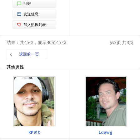
问好
发送信息
加入热搜列表
结果：共45位，显示40至45 位
第3页 共3页
返回前一页
其他男性
KP910
Ldawg