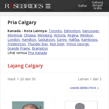
Gabung
dengan
Daftar
Gratis
Pria Calgary
Kanada - Kota Lainnya:
Toronto
,
Edmonton
,
Vancouver
,
Montreal
,
Ottawa
,
Winnipeg
,
Victoria
,
Regina
,
Windsor
,
London
,
Hamilton
,
Saskatoon
,
Surrey
,
Halifax
,
Kamloops
,
Fredericton
,
Thunder Bay
,
Red Deer
,
Prince George
,
Grande Prairie
,
Brampton
Lihat semua
Pria Kanada
Lajang Calgary
Hasil: 1-20 dari 50
Laman 1 dari 3
LAMAN BERIKUTNYA