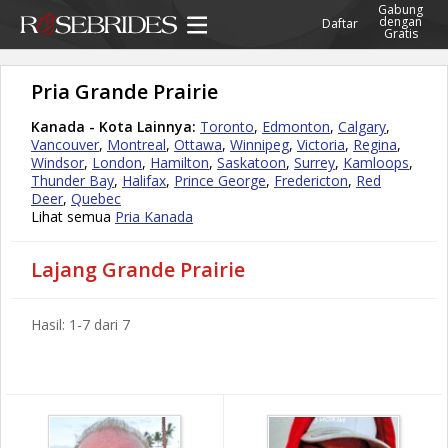
Gabung
dengan
Daftar
Gratis
Pria Grande Prairie
Kanada - Kota Lainnya:
Toronto
,
Edmonton
,
Calgary
,
Vancouver
,
Montreal
,
Ottawa
,
Winnipeg
,
Victoria
,
Regina
,
Windsor
,
London
,
Hamilton
,
Saskatoon
,
Surrey
,
Kamloops
,
Thunder Bay
,
Halifax
,
Prince George
,
Fredericton
,
Red
Deer
,
Quebec
Lihat semua
Pria Kanada
Lajang Grande Prairie
Hasil: 1-7 dari 7