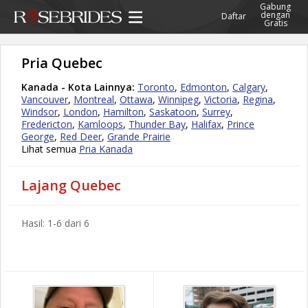
Gabung
dengan
Daftar
Gratis
Pria Quebec
Kanada - Kota Lainnya:
Toronto
,
Edmonton
,
Calgary
,
Vancouver
,
Montreal
,
Ottawa
,
Winnipeg
,
Victoria
,
Regina
,
Windsor
,
London
,
Hamilton
,
Saskatoon
,
Surrey
,
Fredericton
,
Kamloops
,
Thunder Bay
,
Halifax
,
Prince
George
,
Red Deer
,
Grande Prairie
Lihat semua
Pria Kanada
Lajang Quebec
Hasil: 1-6 dari 6