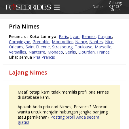
Gabung
dengan
Daftar
Gratis
Pria Nimes
Perancis - Kota Lainnya:
Paris
,
Lyon
,
Rennes
,
Cognac
,
Compiegne
,
Grenoble
,
Montpellier
,
Nancy
,
Nantes
,
Nice
,
Orleans
,
Saint Etienne
,
Strasbourg
,
Toulouse
,
Marseille
,
Versailles
,
Nanterre
,
Monaco
,
Senlis
,
Dourdan
,
France
Lihat semua
Pria Prancis
Lajang Nimes
Maaf, tetapi kami tidak memiliki profil pria Nimes
di database kami.
Apakah Anda pria dari Nimes, Perancis? Mencari
wanita untuk menjalin hubungan jangka panjang
atau pernikahan?
Posting profil Anda secara
gratis!