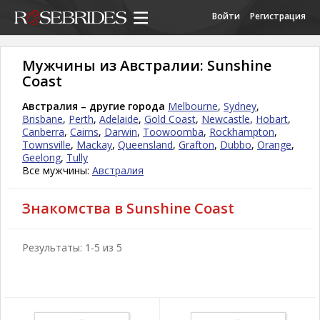
Войти
Регистрация
Мужчины из Австралии: Sunshine
Coast
Австралия – другие города
Melbourne
,
Sydney
,
Brisbane
,
Perth
,
Adelaide
,
Gold Coast
,
Newcastle
,
Hobart
,
Canberra
,
Cairns
,
Darwin
,
Toowoomba
,
Rockhampton
,
Townsville
,
Mackay
,
Queensland
,
Grafton
,
Dubbo
,
Orange
,
Geelong
,
Tully
Все мужчины:
Австралия
Знакомства в Sunshine Coast
Результаты: 1-5 из 5