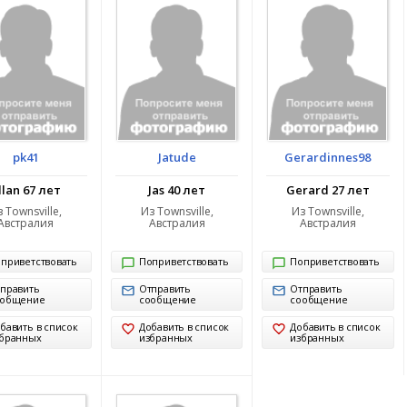
pk41
Jatude
Gerardinnes98
llan 67 лет
Jas 40 лет
Gerard 27 лет
 Townsville,
Из Townsville,
Из Townsville,
Австралия
Австралия
Австралия
приветствовать
Поприветствовать
Поприветствовать
править
Отправить
Отправить
ообщение
сообщение
сообщение
бавить в список
Добавить в список
Добавить в список
бранных
избранных
избранных