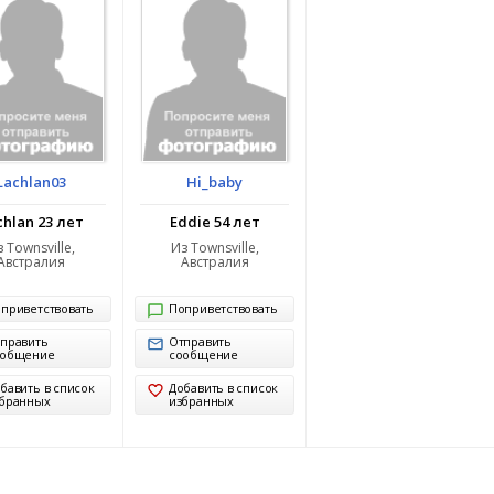
Lachlan03
Hi_baby
chlan 23 лет
Eddie 54 лет
 Townsville,
Из Townsville,
Австралия
Австралия
приветствовать
Поприветствовать
править
Отправить
ообщение
сообщение
бавить в список
Добавить в список
бранных
избранных