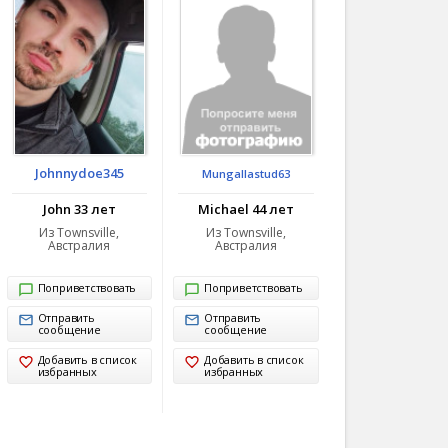
Johnnydoe345
Mungallastud63
John 33 лет
Michael 44 лет
Из Townsville,
Из Townsville,
Австралия
Австралия
Поприветствовать
Поприветствовать
Отправить
Отправить
сообщение
сообщение
Добавить в список
Добавить в список
избранных
избранных