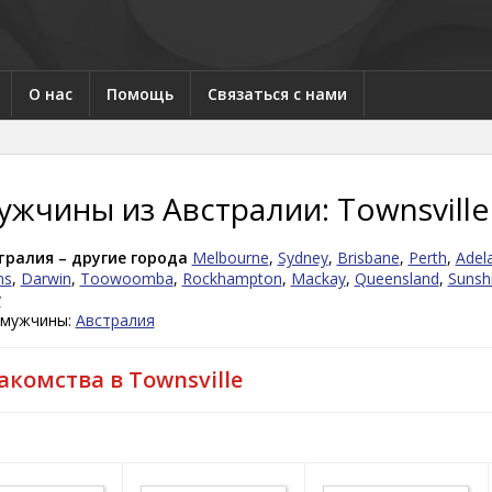
О нас
Помощь
Связаться с нами
ужчины из Австралии: Townsville
тралия – другие города
Melbourne
,
Sydney
,
Brisbane
,
Perth
,
Adel
ns
,
Darwin
,
Toowoomba
,
Rockhampton
,
Mackay
,
Queensland
,
Sunsh
y
 мужчины:
Австралия
акомства в Townsville