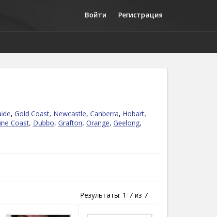
Войти
Регистрация
aide
,
Gold Coast
,
Newcastle
,
Canberra
,
Hobart
,
ine Coast
,
Dubbo
,
Grafton
,
Orange
,
Geelong
,
Результаты: 1-7 из 7