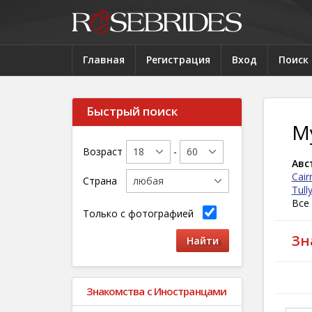
Главная
Регистрация
Вход
Поиск
Быстрый поиск
М
Возраст
-
Авс
Cair
Страна
Tull
Все
Только с фотографией
Зн
Знакомства с Иностранцами