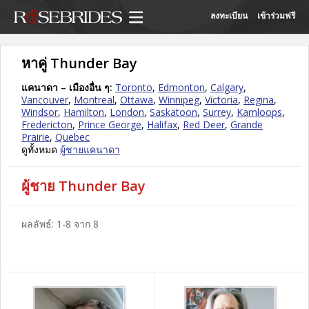
ลงทะเบียน
เข้าร่วมฟรี
หาคู่ Thunder Bay
แคนาดา – เมืองอื่น ๆ:
Toronto
,
Edmonton
,
Calgary
,
Vancouver
,
Montreal
,
Ottawa
,
Winnipeg
,
Victoria
,
Regina
,
Windsor
,
Hamilton
,
London
,
Saskatoon
,
Surrey
,
Kamloops
,
Fredericton
,
Prince George
,
Halifax
,
Red Deer
,
Grande
Prairie
,
Quebec
ดูทั้งหมด
ผู้ชายแคนาดา
ผู้ชาย Thunder Bay
ผลลัพธ์: 1-8 จาก 8