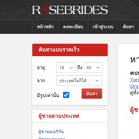
หน้าหลัก
ลงทะเบียน
เข้าสู่ระบบ
ค้นหา
ค้นหาแบบรวดเร็ว
หา
อายุ
ถึง
สเปน
Tor
จาก
Oro
ดูทั
มีรูปเท่านั้น
ผู้
ผู้ชายตามประเทศ
ผู้ชายอเมริกัน
ผู้ชายแคนาดา