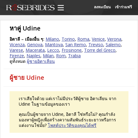
ลงทะเบียน
เข้าร่วมฟรี
หาคู่ Udine
อิตาลี – เมืองอื่น ๆ:
Milano
,
Torino
,
Roma
,
Venice
,
Verona
,
Vicenza
,
Genova
,
Mantova
,
San Remo
,
Treviso
,
Salerno
,
Varese
,
Macerata
,
Lecco
,
Frosinone
,
Torre del Greco
,
Firenze
,
Naples
,
Milan
,
Rom
,
Trabia
ดูทั้งหมด
ผู้ชายอิตาเลียน
ผู้ชาย Udine
เราเสียใจด้วย แต่เราไม่มีประวัติผู้ชาย อิตาเลียน จาก
Udine ในฐานข้อมูลของเรา
คุณเป็นผู้ชายจาก Udine, อิตาลี ใช่หรือไม่? คุณกำลัง
มองหาผู้หญิงเพื่อสร้างความสัมพันธ์ระยะยาวหรือการ
แต่งงานใช่มั้ย?
โพสต์ประวัติของคุณได้ฟรี