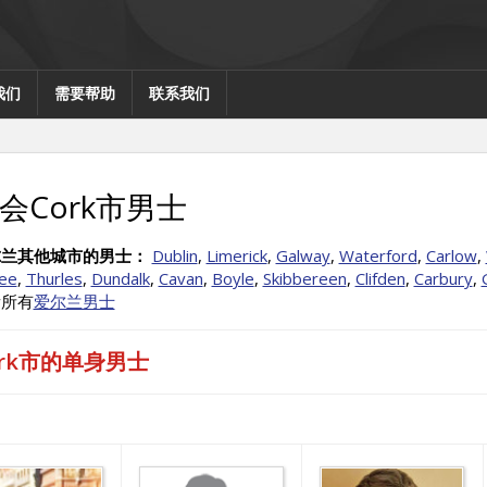
我们
需要帮助
联系我们
会Cork市男士
尔兰其他城市的男士：
Dublin
,
Limerick
,
Galway
,
Waterford
,
Carlow
,
lee
,
Thurles
,
Dundalk
,
Cavan
,
Boyle
,
Skibbereen
,
Clifden
,
Carbury
,
看所有
爱尔兰男士
ork市的单身男士