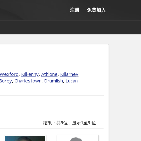
注册
免费加入
Wexford
,
Kilkenny
,
Athlone
,
Killarney
,
Gorey
,
Charlestown
,
Drumlish
,
Lucan
结果：共9位，显示1至9 位