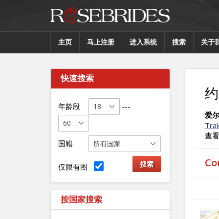
主页
马上注册
进入系统
搜索
关于
快速搜索
约
年龄段
---
爱
Tra
查
国籍
C
仅限有图
按国家搜索