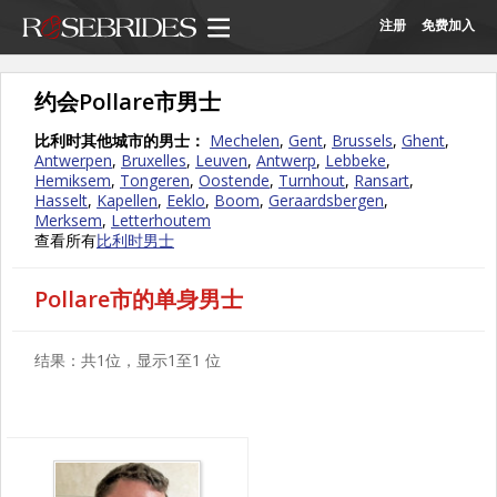
注册
免费加入
约会Pollare市男士
比利时其他城市的男士：
Mechelen
,
Gent
,
Brussels
,
Ghent
,
Antwerpen
,
Bruxelles
,
Leuven
,
Antwerp
,
Lebbeke
,
Hemiksem
,
Tongeren
,
Oostende
,
Turnhout
,
Ransart
,
Hasselt
,
Kapellen
,
Eeklo
,
Boom
,
Geraardsbergen
,
Merksem
,
Letterhoutem
查看所有
比利时男士
Pollare市的单身男士
结果：共1位，显示1至1 位