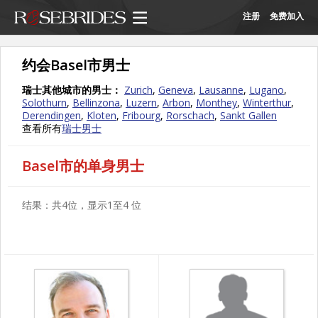
注册
免费加入
约会Basel市男士
瑞士其他城市的男士：
Zurich
,
Geneva
,
Lausanne
,
Lugano
,
Solothurn
,
Bellinzona
,
Luzern
,
Arbon
,
Monthey
,
Winterthur
,
Derendingen
,
Kloten
,
Fribourg
,
Rorschach
,
Sankt Gallen
查看所有
瑞士男士
Basel市的单身男士
结果：共4位，显示1至4 位