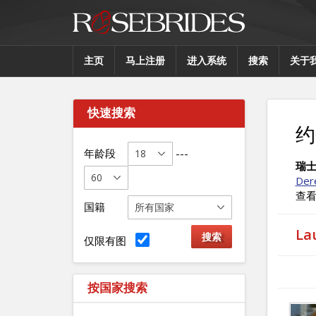
主页
马上注册
进入系统
搜索
关于
快速搜索
约
年龄段
---
瑞
Der
查
国籍
L
仅限有图
按国家搜索