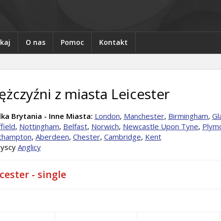
kaj
O nas
Pomoc
Kontakt
żczyźni z miasta Leicester
ka Brytania - Inne Miasta:
London
,
Manchester
,
Birmingham
,
Gl
field
,
Nottingham
,
Belfast
,
Norwich
,
Newcastle Upon Tyne
,
Plym
thampton
,
Aberdeen
,
Chester
,
Cambridge
,
Kent
yscy
Anglicy
cester - single