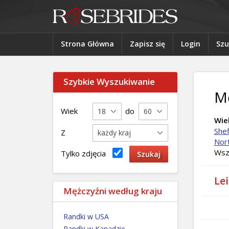
Strona Główna
Zapisz się
Login
Szu
Szybkie Wyszukiwanie
Mę
Wiek
do
Wiel
Shef
Z
Nor
Wsz
Tylko zdjęcia
Lei
Mężczyźni według kraju
Randki w USA
Randki w Kanadzie