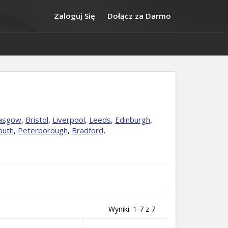
Zaloguj Się
Dołącz za Darmo
asgow
,
Bristol
,
Liverpool
,
Leeds
,
Edinburgh
,
outh
,
Peterborough
,
Bradford
,
Wyniki: 1-7 z 7