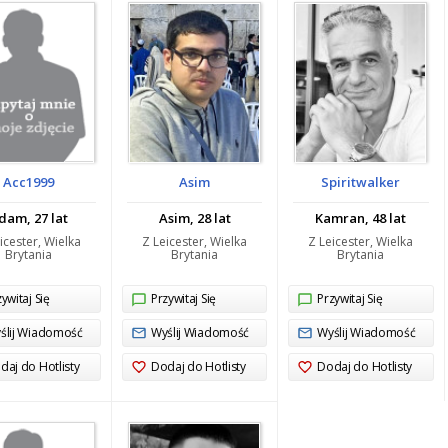
Acc1999
Asim
Spiritwalker
dam, 27 lat
Asim, 28 lat
Kamran, 48 lat
icester, Wielka
Z Leicester, Wielka
Z Leicester, Wielka
Brytania
Brytania
Brytania
ywitaj Się
Przywitaj Się
Przywitaj Się
ślij Wiadomość
Wyślij Wiadomość
Wyślij Wiadomość
daj do Hotlisty
Dodaj do Hotlisty
Dodaj do Hotlisty