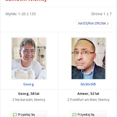
szczerość, bezpośredniość i uprzejmość czyni ich doskonałymi
partnerami na całe życie.
Wyniki: 1-20 z 133
Strona 1 z 7
O Niemczech
NASTĘPNA STRONA
Niemcy to demokratyczna republika federalna leżąca w
środkowo-zachodniej części Europy rozciągająca się od
masywu Alp, aż po wybrzeża Morza Północnego i Bałtyku. W
kraju zamieszkuje ponad 80 milionów ludzi, co czyni go
najbardziej zaludnionym państwem Unii Europejskiej. Niemcy
są jedną z największych potęg gospodarczych i politycznych w
Europie i historycznym przodownikiem w rozwoju kultury,
nauki i postępu na całym kontynencie. W Niemczech panuje
umiarkowany klimat morski. Zimy są tu chłodne, pochmurne i
wilgotne, zaś pogoda latem jest stosunkowo przyjemna.
Georg
blcklv305
Georg, 58 lat
Ameer, 52 lat
Z Neckarsulm, Niemcy
Z Frankfurt am Main, Niemcy
Przywitaj Się
Przywitaj Się