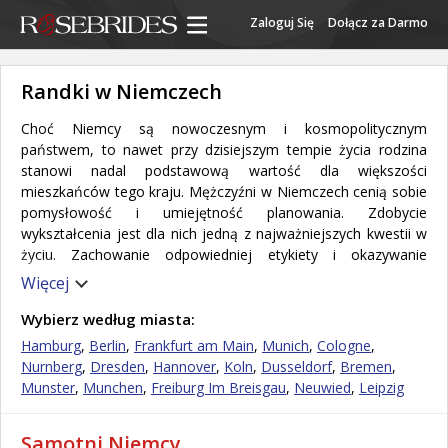
Zaloguj Się
Dołącz za Darmo
Randki w Niemczech
Choć Niemcy są nowoczesnym i kosmopolitycznym
państwem, to nawet przy dzisiejszym tempie życia rodzina
stanowi nadal podstawową wartość dla większości
mieszkańców tego kraju. Mężczyźni w Niemczech cenią sobie
pomysłowość i umiejętność planowania. Zdobycie
wykształcenia jest dla nich jedną z najważniejszych kwestii w
życiu. Zachowanie odpowiedniej etykiety i okazywanie
wzajemnego szacunku jest niezmiernie ważne dla większości
Więcej
Niemców i warto zawsze o tym pamiętać. Niemcy są pod
wieloma względami uważani za mistrzów planowania i
Wybierz według miasta:
logistyki, zaś wielu z nich cechuje się ogromną dbałością o
Hamburg
,
Berlin
,
Frankfurt am Main
,
Munich
,
Cologne
,
szczegóły i sporą dozą perfekcjonizmu. Większość Niemców
Nurnberg
,
Dresden
,
Hannover
,
Koln
,
Dusseldorf
,
Bremen
,
wyznaje w życiu silny podział między pracą i życiem
Munster
,
Munchen
,
Freiburg Im Breisgau
,
Neuwied
,
Leipzig
prywatnym, i uważa, że zapewnienie bezpieczeństwa rodziny
jest podstawowym obowiązkiem mężczyzny. Niemcy wyznają
Samotni Niemcy
również wierność i lojalność w małżeństwie, zaś ich ogólna