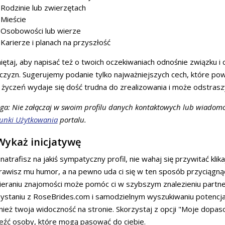
Rodzinie lub zwierzętach
Mieście
Osobowości lub wierze
Karierze i planach na przyszłość
ętaj, aby napisać też o twoich oczekiwaniach odnośnie związku i 
zyzn. Sugerujemy podanie tylko najważniejszych cech, które powi
a życzeń wydaje się dość trudna do zrealizowania i może odstrasz
a: Nie załączaj w swoim profilu danych kontaktowych lub wiadomo
unki Użytkowania
portalu.
 Wykaż inicjatywę
i natrafisz na jakiś sympatyczny profil, nie wahaj się przywitać kli
awisz mu humor, a na pewno uda ci się w ten sposób przyciągną
eraniu znajomości może pomóc ci w szybszym znalezieniu partn
zystaniu z RoseBrides.com i samodzielnym wyszukiwaniu potencj
ież twoja widoczność na stronie. Skorzystaj z opcji "Moje dopa
eźć osoby, które mogą pasować do ciebie.