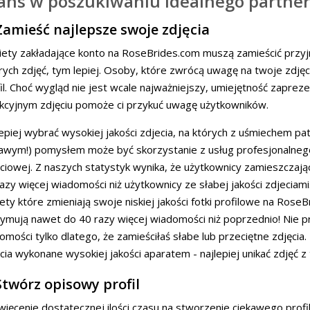
ans w poszukiwaniu idealnego partner
Zamieść najlepsze swoje zdjęcia
ety zakładające konto na RoseBrides.com muszą zamieścić przyjna
ych zdjęć, tym lepiej. Osoby, które zwrócą uwagę na twoje zdj
il. Choć wygląd nie jest wcale najważniejszy, umiejętność zapre
kcyjnym zdjęciu pomoże ci przykuć uwagę użytkowników.
epiej wybrać wysokiej jakości zdjecia, na których z uśmiechem pa
awym!) pomysłem może być skorzystanie z usług profesjonalnego f
ciowej. Z naszych statystyk wynika, że użytkownicy zamieszczaj
azy więcej wiadomości niż użytkownicy ze słabej jakości zdjeciam
ety które zmieniają swoje niskiej jakości fotki profilowe na Rose
ymują nawet do 40 razy więcej wiadomości niż poprzednio! Nie p
omości tylko dlatego, że zamieściłaś słabe lub przeciętne zdjęcia.
cia wykonane wysokiej jakości aparatem - najlepiej unikać zdjęć z
Stwórz opisowy profil
ięcenie dostatecznej ilości czasu na stworzenie ciekawego prof