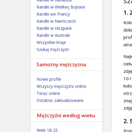
sz
Randki w Wielkiej Brytanii
1. 
Randki we Francji
Randki w Niemczech
Kobi
Randki w Hiszpanii
dobr
Randki w Australii
prof
Wszystkie kraje
atra
Szukaj mężczyzn
Najl
ciek
Samotny mężczyzna
zdję
10 r
Nowe profile
kobi
Wszyscy mężczyźni online
otrz
Teraz online
Ostatnio zaktualizowane
znaj
zdję
Mężczyźni według wieku
2. 
Wiek 18-25
Pośw