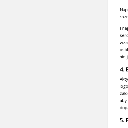
Napi
rozm
I na
serc
wzaj
osób
nie 
4.
Akty
logo
zalo
aby 
dop
5. 