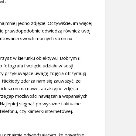
a:
jmniej jedno zdjęcie. Oczywiście, im więcej
ęcie prawdopodobnie odwiedzą również twój
zentowania swoich mocnych stron na
trzysz w kierunku obiektywu. Dobrym (i
otografa i wzięcie udziału w sesji
ący przykuwające uwagę zdjęcia otrzymują
i. Niekiedy zdarza nam się zauważyć, że
Brides.com na nowe, atrakcyjne zdjęcia
rzegap możliwości nawiązania wspaniałych
 Najlepiej sięgnąć po wyraźne i aktualne
 telefonu, czy kamerki internetowej.
ilu oznajmia odwiedzającym, że poważnie