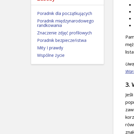
Poradnik dla początkujących
Poradnik międzynarodowego
randkowania
Znaczenie zdjęć profilowych
Pami
Poradnik bezpieczeństwa
mężc
Mity I prawdy
list
Wspólne życie
Uwag
War
3.
Jeśl
popr
zawi
kor
równ
znal