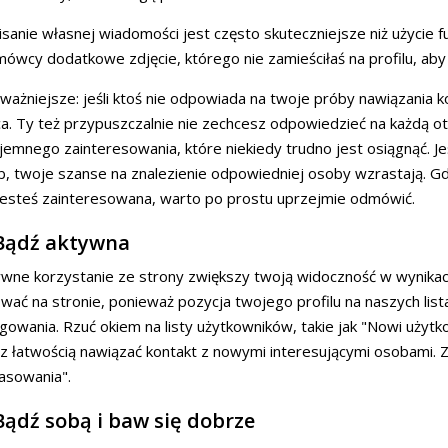
sanie własnej wiadomości jest często skuteczniejsze niż użycie fu
ówcy dodatkowe zdjęcie, którego nie zamieściłaś na profilu, aby
jważniejsze: jeśli ktoś nie odpowiada na twoje próby nawiązania k
a. Ty też przypuszczalnie nie zechcesz odpowiedzieć na każdą 
emnego zainteresowania, które niekiedy trudno jest osiągnąć. Jeś
, twoje szanse na znalezienie odpowiedniej osoby wzrastają. 
jesteś zainteresowana, warto po prostu uprzejmie odmówić.
 Bądź aktywna
wne korzystanie ze strony zwiększy twoją widoczność w wynikach
wać na stronie, ponieważ pozycja twojego profilu na naszych lis
gowania. Rzuć okiem na listy użytkowników, takie jak "Nowi użytko
z łatwością nawiązać kontakt z nowymi interesującymi osobami. Z
asowania".
Bądź sobą i baw się dobrze