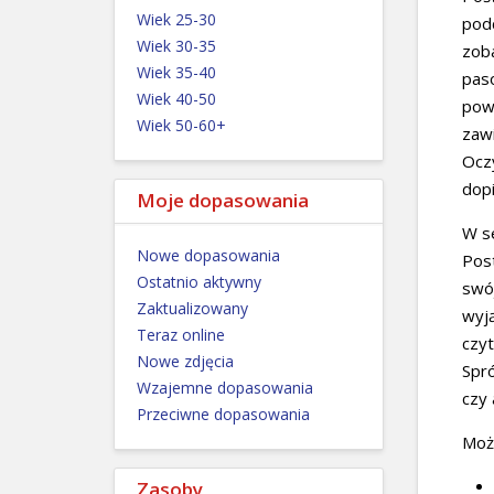
Wiek 25-30
podc
Wiek 30-35
zoba
Wiek 35-40
paso
Wiek 40-50
powi
Wiek 50-60+
zawi
Oczy
dopi
Moje dopasowania
W se
Nowe dopasowania
Post
Ostatnio aktywny
swój
Zaktualizowany
wyją
Teraz online
czyt
Nowe zdjęcia
Spró
Wzajemne dopasowania
czy 
Przeciwne dopasowania
Może
Zasoby