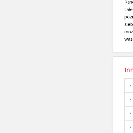
Ran
całe
poz
sieb
może
was 
Inn