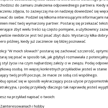
hodzisz do zamiaru znalezienia odpowiedniego partnera. Kiedy in
czeniu zdjęcia, to zazwyczaj ma on nadzieję dowiedzieć się więce
wać do siebie. Podziel się kilkoma interesującymi informacjami n
nien mieć twój wymarzony partner. Postaraj się przekazać teks
erające zbyt wielu treści są często pomijane, a użytkownicy zaz
wiście niedobrze jest też pisać zbyt dużo. Wystarczy kilka dob
ero później, kiedy już zaczniecie się bliżej poznawać.
kcji "W moich słowach" postaraj się zachować szczerość, optymi
araj się pisać w sposób tak, jak gdybyś rozmawiała z potencjal
 styl życia i na czym najbardziej zależy ci w związu. Podaj odpowi
tkową osobą. Im więcej konkretnych przykładów jesteś w stanie 
ający twój profil poczuje, że macie ze sobą coś wspólnego.
buj opisać się w sposób wykraczający poza użycie przypomiotników
atrakcyjna, i podaj przykłady dlaczego tak naprawdę jesteś wyjąt
sz na przykład napisać o twoich:
Zainteresowaniach i hobby