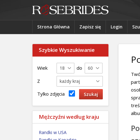
Strona Główna
Zapisz się
Login
Szu
Szybkie Wyszukiwanie
Po
Wiek
do
Twój
Z
part
osob
Tylko zdjęcia
spra
treś
albu
Mężczyźni według kraju
Po
Randki w USA
Randki w Kanadzie