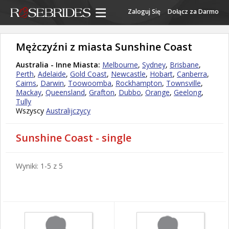
Zaloguj Się
Dołącz za Darmo
Mężczyźni z miasta Sunshine Coast
Australia - Inne Miasta:
Melbourne
,
Sydney
,
Brisbane
,
Perth
,
Adelaide
,
Gold Coast
,
Newcastle
,
Hobart
,
Canberra
,
Cairns
,
Darwin
,
Toowoomba
,
Rockhampton
,
Townsville
,
Mackay
,
Queensland
,
Grafton
,
Dubbo
,
Orange
,
Geelong
,
Tully
Wszyscy
Australijczycy
Sunshine Coast - single
Wyniki: 1-5 z 5