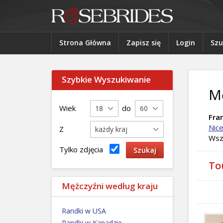
Strona Główna
Zapisz się
Login
Szu
Szybkie Wyszukiwanie
Mę
Wiek
do
Fran
Nic
Z
Wsz
Tylko zdjęcia
Tou
Mężczyźni według kraju
Randki w USA
Randki w Kanadzie