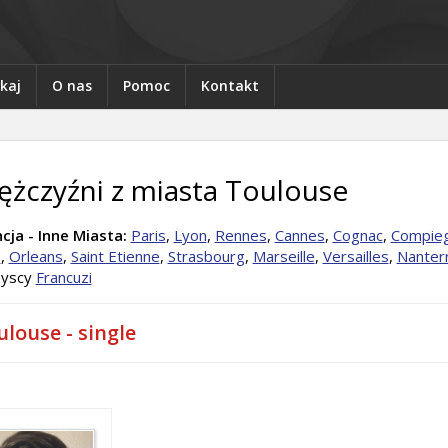
kaj
O nas
Pomoc
Kontakt
żczyźni z miasta Toulouse
cja - Inne Miasta:
Paris
,
Lyon
,
Rennes
,
Cannes
,
Cognac
,
Compie
e
,
Orleans
,
Saint Etienne
,
Strasbourg
,
Marseille
,
Versailles
,
Nanter
yscy
Francuzi
louse - single