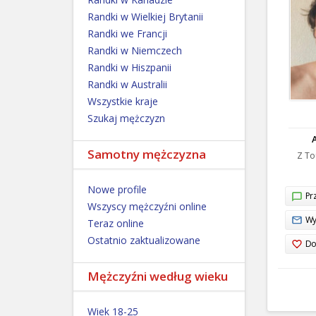
Randki w Wielkiej Brytanii
Randki we Francji
Randki w Niemczech
Randki w Hiszpanii
Randki w Australii
Wszystkie kraje
Szukaj mężczyzn
A
Samotny mężczyzna
Z To
Nowe profile
Prz
Wszyscy mężczyźni online
Wy
Teraz online
Ostatnio zaktualizowane
Do
Mężczyźni według wieku
Wiek 18-25