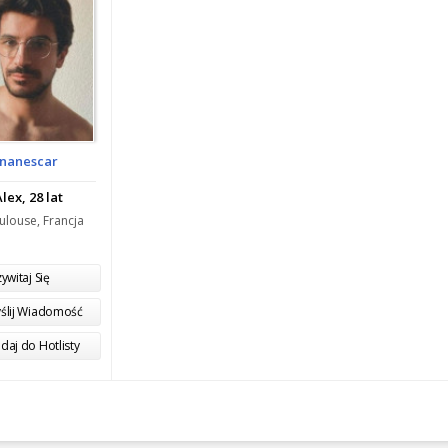
nanescar
lex, 28 lat
ulouse, Francja
ywitaj Się
ślij Wiadomość
daj do Hotlisty