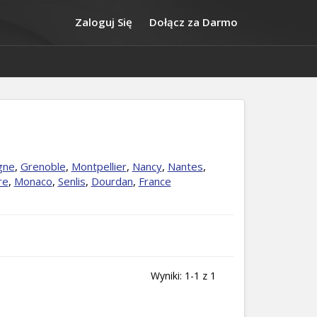
Zaloguj Się
Dołącz za Darmo
gne
,
Grenoble
,
Montpellier
,
Nancy
,
Nantes
,
re
,
Monaco
,
Senlis
,
Dourdan
,
France
Wyniki: 1-1 z 1