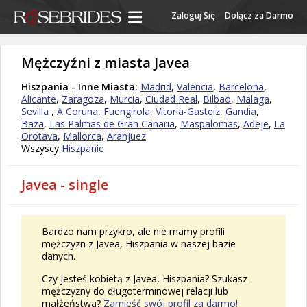
Zaloguj Się
Dołącz za Darmo
Mężczyźni z miasta Javea
Hiszpania - Inne Miasta:
Madrid
,
Valencia
,
Barcelona
,
Alicante
,
Zaragoza
,
Murcia
,
Ciudad Real
,
Bilbao
,
Malaga
,
Sevilla
,
A Coruna
,
Fuengirola
,
Vitoria-Gasteiz
,
Gandia
,
Baza
,
Las Palmas de Gran Canaria
,
Maspalomas
,
Adeje
,
La
Orotava
,
Mallorca
,
Aranjuez
Wszyscy
Hiszpanie
Javea - single
Bardzo nam przykro, ale nie mamy profili
mężczyzn z Javea, Hiszpania w naszej bazie
danych.
Czy jesteś kobietą z Javea, Hiszpania? Szukasz
mężczyzny do długoterminowej relacji lub
małżeństwa?
Zamieść swój profil za darmo!