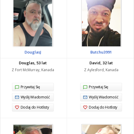
DouglasJ
Butchu3991
Douglas, 53 lat
David, 32 lat
Z Fort McMurray, Kanada
Z Aylesford, Kanada
Przywitaj Się
Przywitaj Się
Wyślij Wiadomość
Wyślij Wiadomość
Dodaj do Hotlisty
Dodaj do Hotlisty