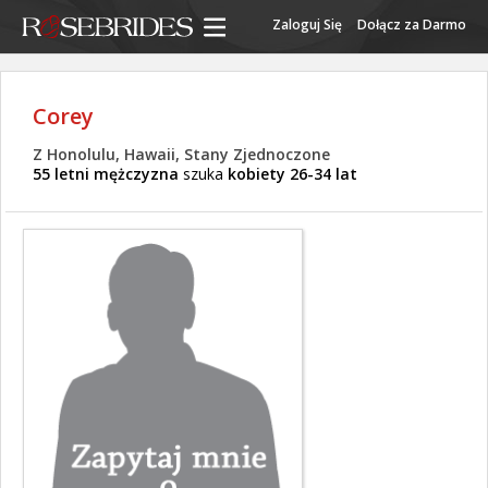
Zaloguj Się
Dołącz za Darmo
Corey
Z Honolulu, Hawaii, Stany Zjednoczone
55 letni mężczyzna
szuka
kobiety 26-34 lat