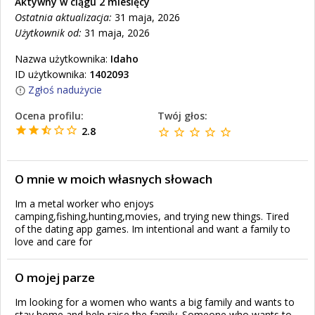
Aktywny w ciągu 2 miesięcy
Ostatnia aktualizacja:
31 maja, 2026
Użytkownik od:
31 maja, 2026
Nazwa użytkownika:
Idaho
ID użytkownika:
1402093
Zgłoś nadużycie
Ocena profilu:
Twój głos:
2.8
O mnie w moich własnych słowach
Im a metal worker who enjoys
camping,fishing,hunting,movies, and trying new things. Tired
of the dating app games. Im intentional and want a family to
love and care for
O mojej parze
Im looking for a women who wants a big family and wants to
stay home and help raise the family. Someone who wants to