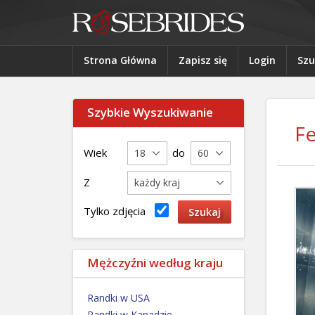
Strona Główna
Zapisz się
Login
Szu
Szybkie Wyszukiwanie
Fe
Wiek
do
Z
Tylko zdjęcia
Mężczyźni według kraju
Randki w USA
Randki w Kanadzie