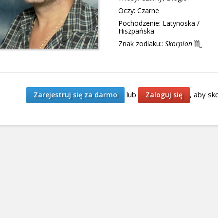
Oczy:
Czarne
Pochodzenie:
Latynoska /
Hiszpańska
Znak zodiaku::
Skorpion
lub
, aby sk
Zarejestruj się za darmo
Zaloguj się