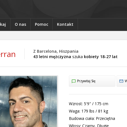
kaj
O nas
Pomoc
Kontakt
rran
Z Barcelona, Hiszpania
43 letni mężczyzna
szuka
kobiety 18-27 lat
Przywitaj Się
W
Wzrost:
5'9" / 175 cm
Waga:
179 lbs / 81 kg
Budowa ciała:
Przeciętna
Włosy:
Czarny, Długie