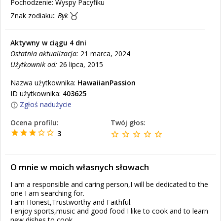
Pochodzenie:
Wyspy Pacyfiku
Znak zodiaku::
Byk
Aktywny w ciągu 4 dni
Ostatnia aktualizacja:
21 marca, 2024
Użytkownik od:
26 lipca, 2015
Nazwa użytkownika:
HawaiianPassion
ID użytkownika:
403625
Zgłoś nadużycie
Ocena profilu:
Twój głos:
3
O mnie w moich własnych słowach
I am a responsible and caring person,I will be dedicated to the
one I am searching for.
I am Honest,Trustworthy and Faithful.
I enjoy sports,music and good food I like to cook and to learn
new dishes to cook.