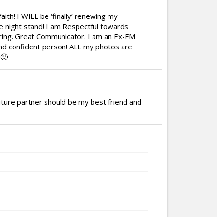
ith! I WILL be ‘finally’ renewing my
e night stand! I am Respectful towards
aring. Great Communicator. I am an Ex-FM
and confident person! ALL my photos are
 🙂
uture partner should be my best friend and