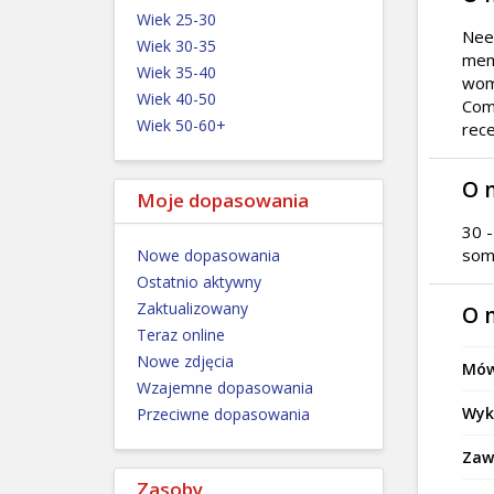
Wiek 25-30
Need
Wiek 30-35
memb
Wiek 35-40
wome
Wiek 40-50
Comm
Wiek 50-60+
rece
O 
Moje dopasowania
30 -
some
Nowe dopasowania
Ostatnio aktywny
Zaktualizowany
O 
Teraz online
Nowe zdjęcia
Mów
Wzajemne dopasowania
Wyk
Przeciwne dopasowania
Zaw
Zasoby