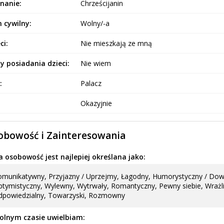
nanie:
Chrześcijanin
 cywilny:
Wolny/-a
ci:
Nie mieszkają ze mną
y posiadania dzieci:
Nie wiem
:
Palacz
Okazyjnie
obowość i Zainteresowania
 osobowość jest najlepiej określana jako:
munikatywny, Przyjazny / Uprzejmy, Łagodny, Humorystyczny / Dowcipn
tymistyczny, Wylewny, Wytrwały, Romantyczny, Pewny siebie, Wrażli
dpowiedzialny, Towarzyski, Rozmowny
olnym czasie uwielbiam: