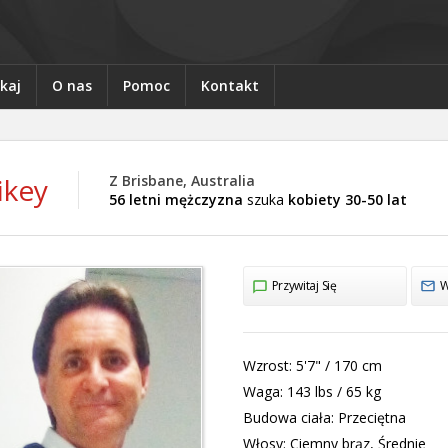
kaj
O nas
Pomoc
Kontakt
ikey
Z Brisbane, Australia
56 letni mężczyzna
szuka
kobiety 30-50 lat
Przywitaj Się
W
Wzrost:
5'7" / 170 cm
Waga:
143 lbs / 65 kg
Budowa ciała:
Przeciętna
Włosy:
Ciemny brąz, Średnie