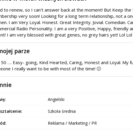
 to renew, so I can't answer back at the moment! But Keep the fa
ership very soon! Looking for a long term relationship, not a on
n. I am Very Loyal. Honest. Great Integrity. Jovial. Comedian. C
ercial Radio Personality. I am a very Positive, Happy, friendly 
nt! I am very blessed with great genes, no grey hairs yet! Lol Lol
mojej parze
 50 …. Easy- going, Kind Hearted, Caring, Honest and Loyal. My f
one I really want to be with most of the time! 🙂
mnie
ię:
Angielski
ształcenie:
Szkoła średnia
ód:
Reklama / Marketing / PR