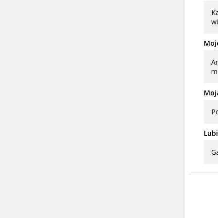
Ka
wi
Moje
Am
m
Moj
Po
Lubi
G