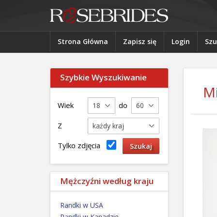
Strona Główna
Zapisz się
Login
Szu
Szybkie Wyszukiwanie
M
Wiek
do
Z
Tylko zdjęcia
Mężczyźni według kraju
Randki w USA
Randki w Kanadzie