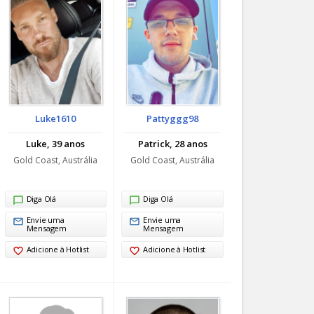
Luke1610
Pattyggg98
Luke, 39 anos
Patrick, 28 anos
Gold Coast, Austrália
Gold Coast, Austrália
Diga Olá
Diga Olá
Envie uma
Envie uma
Mensagem
Mensagem
Adicione à Hotlist
Adicione à Hotlist