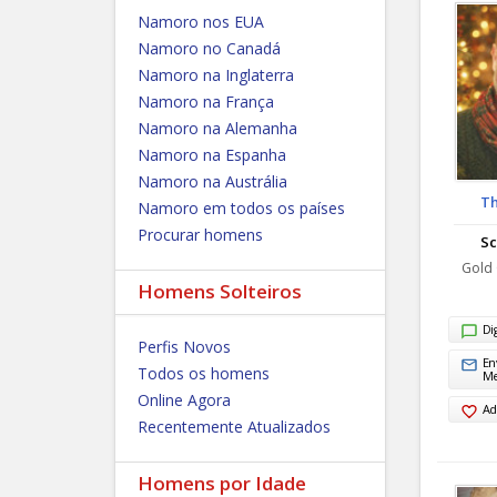
Namoro nos EUA
Namoro no Canadá
Namoro na Inglaterra
Namoro na França
Namoro na Alemanha
Namoro na Espanha
Namoro na Austrália
T
Namoro em todos os países
Procurar homens
Sc
Gold 
Homens Solteiros
Di
Perfis Novos
En
Todos os homens
M
Online Agora
Ad
Recentemente Atualizados
Homens por Idade