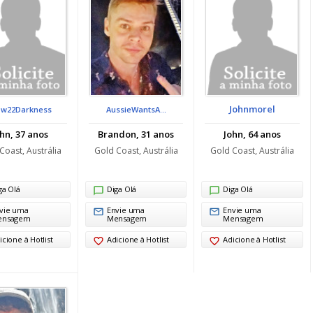
Johnmorel
ow22Darkness
AussieWantsA...
hn, 37 anos
Brandon, 31 anos
John, 64 anos
Coast, Austrália
Gold Coast, Austrália
Gold Coast, Austrália
ga Olá
Diga Olá
Diga Olá
vie uma
Envie uma
Envie uma
ensagem
Mensagem
Mensagem
icione à Hotlist
Adicione à Hotlist
Adicione à Hotlist