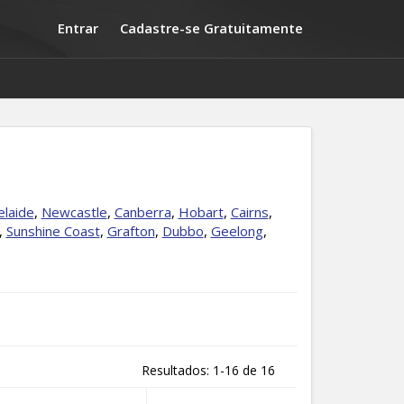
Entrar
Cadastre-se Gratuitamente
elaide
,
Newcastle
,
Canberra
,
Hobart
,
Cairns
,
,
Sunshine Coast
,
Grafton
,
Dubbo
,
Geelong
,
Resultados: 1-16 de 16