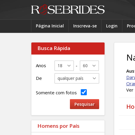
Página Inicial
Inscreva-se
Login
Pro
Busca Rápida
N
Anos
-
Aust
Dar
De
Ora
Ver
Somente com fotos
Ho
Homens por País