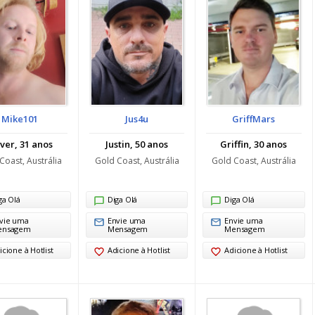
Mike101
Jus4u
GriffMars
iver, 31 anos
Justin, 50 anos
Griffin, 30 anos
Coast, Austrália
Gold Coast, Austrália
Gold Coast, Austrália
ga Olá
Diga Olá
Diga Olá
vie uma
Envie uma
Envie uma
ensagem
Mensagem
Mensagem
icione à Hotlist
Adicione à Hotlist
Adicione à Hotlist