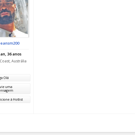
Seansm200
an, 36 anos
Coast, Austrália
ga Olá
vie uma
ensagem
icione à Hotlist