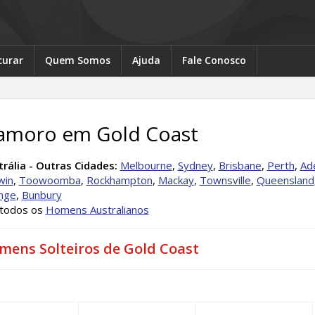
curar
Quem Somos
Ajuda
Fale Conosco
amoro em Gold Coast
rália - Outras Cidades:
Melbourne
,
Sydney
,
Brisbane
,
Perth
,
Ad
win
,
Toowoomba
,
Rockhampton
,
Mackay
,
Townsville
,
Queensland
nge
,
Bunbury
 todos os
Homens Australianos
mens Solteiros de Gold Coast