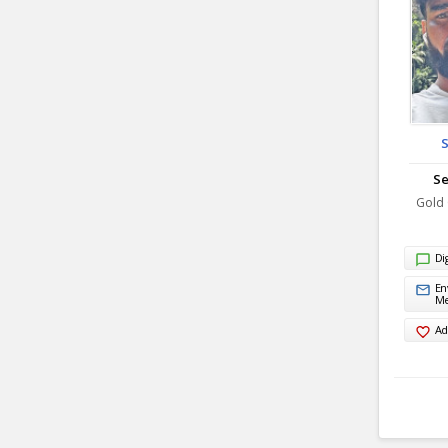
Se
Gold 
Di
En
M
Ad