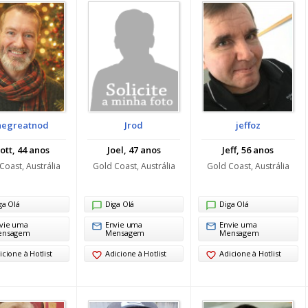
hegreatnod
Jrod
jeffoz
ott, 44 anos
Joel, 47 anos
Jeff, 56 anos
Coast, Austrália
Gold Coast, Austrália
Gold Coast, Austrália
ga Olá
Diga Olá
Diga Olá
vie uma
Envie uma
Envie uma
ensagem
Mensagem
Mensagem
icione à Hotlist
Adicione à Hotlist
Adicione à Hotlist