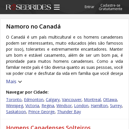
Cadastre-se
Entrar
Gratuitamente
Namoro no Canadá
O Canadá é um país multicultural e os homens canadenses
podem ser interessantes, muito educados (eles são famosos
por isso), tolerantes e extremamente encantadores. Manter
um bom e estável casamento, além de ser um bom pai, é
prioridade para muitos homens canadenses. Como a vida
familiar neste país é tão diversa quanto as suas pessoas, você
vai poder criar e desfrutar da vida em família que você deseja
ao lado de um canadense. Eles podem ser maridos muito
Mais
amorosos e carinhosos e se esforçam muito para manter
suas famílias felizes e contentes. Eles têm orgulho do fato de
Navegar por Cidade:
que todas as pessoas merecem os mesmos direitos e
Toronto
,
Edmonton
,
Calgary
,
Vancouver
,
Montreal
,
Ottawa
,
respeito, independentemente do seu sexo, raça, religião ou
Winnipeg
,
Victoria
,
Regina
,
Windsor
,
London
,
Hamilton
,
Surrey
,
cultura. Muitos desses homens estão acostumados a viver e
Saskatoon
,
Prince George
,
Thunder Bay
aceitar as diferentes religiões e culturas, por isso, se você
deseja ter um relacionamento sério, harmonioso e
Homens Canadenses Solteiros
equilibrado, você realmente deve procurar por aquela pessoa