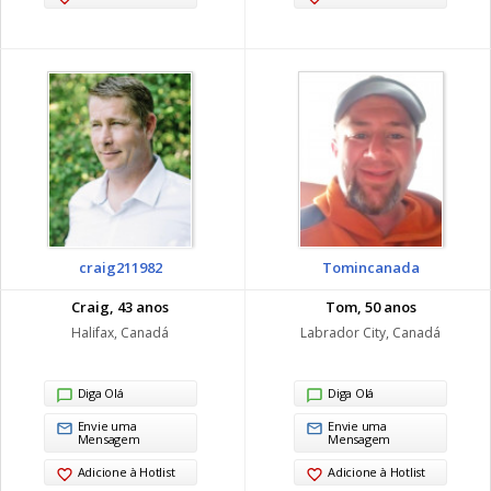
craig211982
Tomincanada
Craig, 43 anos
Tom, 50 anos
Halifax, Canadá
Labrador City, Canadá
Diga Olá
Diga Olá
Envie uma
Envie uma
Mensagem
Mensagem
Adicione à Hotlist
Adicione à Hotlist