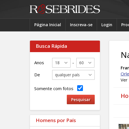
Página Inicial
Inscreva-se
Login
Pro
Busca Rápida
N
Anos
-
Fra
Orl
De
Ver
Somente com fotos
Ho
Homens por País