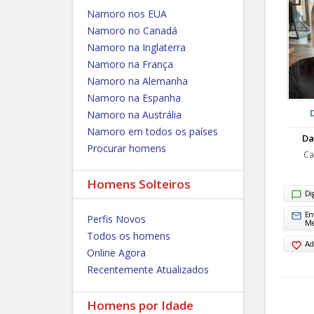
Namoro nos EUA
Namoro no Canadá
Namoro na Inglaterra
Namoro na França
Namoro na Alemanha
Namoro na Espanha
Namoro na Austrália
Namoro em todos os países
Da
Procurar homens
Ca
Homens Solteiros
Di
En
Perfis Novos
M
Todos os homens
Ad
Online Agora
Recentemente Atualizados
Homens por Idade