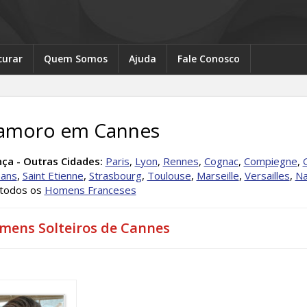
curar
Quem Somos
Ajuda
Fale Conosco
amoro em Cannes
nça - Outras Cidades:
Paris
,
Lyon
,
Rennes
,
Cognac
,
Compiegne
,
eans
,
Saint Etienne
,
Strasbourg
,
Toulouse
,
Marseille
,
Versailles
,
Na
 todos os
Homens Franceses
mens Solteiros de Cannes