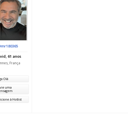
Dmr180365
vid, 61 anos
nnes, França
ga Olá
vie uma
ensagem
icione à Hotlist