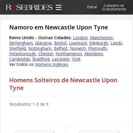
Cadastre-se
Entrar
Gratuitamente
Namoro em Newcastle Upon Tyne
Reino Unido - Outras Cidades:
London
,
Manchester
,
Birmingham
,
Glasgow
,
Bristol
,
Liverpool
,
Edinburgh
,
Leeds
,
Sheffield
,
Nottingham
,
Belfast
,
Norwich
,
Plymouth
,
Peterborough
,
Chester
,
Northampton
,
Aberdeen
,
Cambridge
,
Bradford
,
Leicester
,
York
Ver todos os
Homens Ingleses
Homens Solteiros de Newcastle Upon
Tyne
Resultados: 1-9 de 9