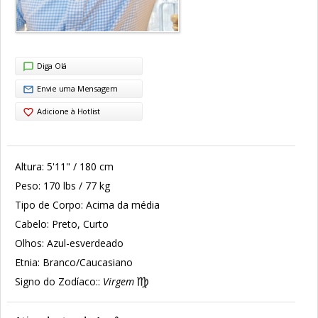
Diga Olá
Envie uma Mensagem
Adicione à Hotlist
Altura:
5'11" / 180 cm
Peso:
170 lbs / 77 kg
Tipo de Corpo:
Acima da média
Cabelo:
Preto, Curto
Olhos:
Azul-esverdeado
Etnia:
Branco/Caucasiano
Signo do Zodíaco::
Virgem