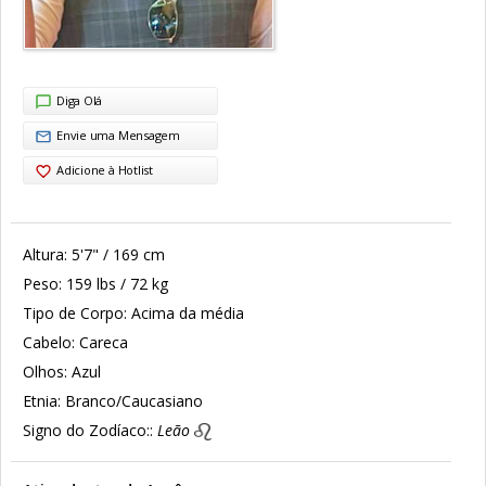
Diga Olá
Envie uma Mensagem
Adicione à Hotlist
Altura:
5'7" / 169 cm
Peso:
159 lbs / 72 kg
Tipo de Corpo:
Acima da média
Cabelo:
Careca
Olhos:
Azul
Etnia:
Branco/Caucasiano
Signo do Zodíaco::
Leão