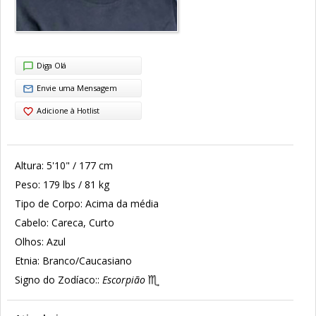
Diga Olá
Envie uma Mensagem
Adicione à Hotlist
Altura:
5'10" / 177 cm
Peso:
179 lbs / 81 kg
Tipo de Corpo:
Acima da média
Cabelo:
Careca, Curto
Olhos:
Azul
Etnia:
Branco/Caucasiano
Signo do Zodíaco::
Escorpião