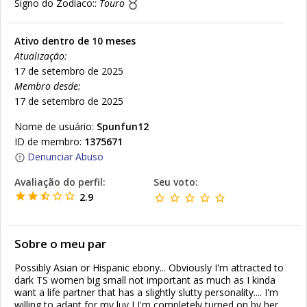
Signo do Zodíaco::
Touro
Ativo dentro de 10 meses
Atualização:
17 de setembro de 2025
Membro desde:
17 de setembro de 2025
Nome de usuário:
Spunfun12
ID de membro:
1375671
Denunciar Abuso
Avaliação do perfil:
Seu voto:
2.9
Sobre o meu par
Possibly Asian or Hispanic ebony... Obviously I'm attracted to
dark TS women big small not important as much as I kinda
want a life partner that has a slightly slutty personality.... I'm
willing to adapt for my luv I I'm completely turned on by her .