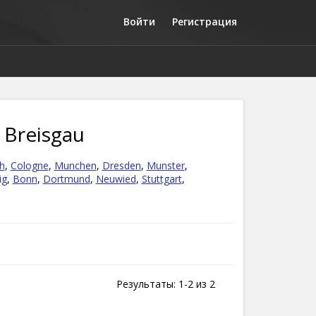
Войти
Регистрация
 Breisgau
h
,
Cologne
,
Munchen
,
Dresden
,
Munster
,
ig
,
Bonn
,
Dortmund
,
Neuwied
,
Stuttgart
,
Результаты: 1-2 из 2