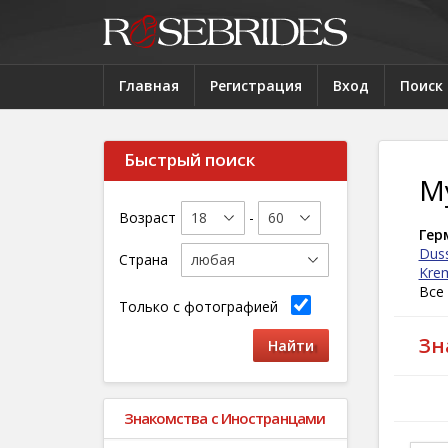
Главная
Регистрация
Вход
Поиск
Быстрый поиск
Му
Возраст
-
Гер
Duss
Страна
Kre
Все
Только с фотографией
Зн
Знакомства с Иностранцами