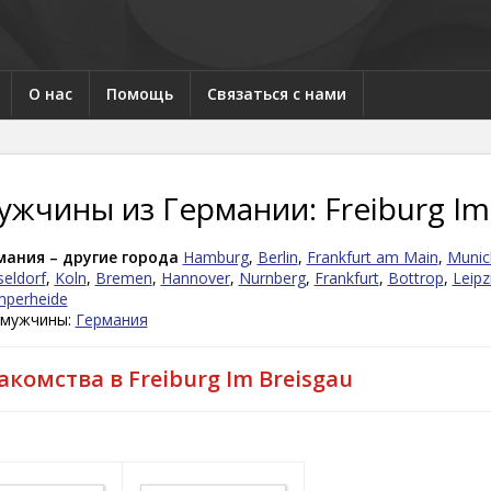
О нас
Помощь
Связаться с нами
жчины из Германии: Freiburg Im
мания – другие города
Hamburg
,
Berlin
,
Frankfurt am Main
,
Munic
eldorf
,
Koln
,
Bremen
,
Hannover
,
Nurnberg
,
Frankfurt
,
Bottrop
,
Leipz
mperheide
 мужчины:
Германия
акомства в Freiburg Im Breisgau