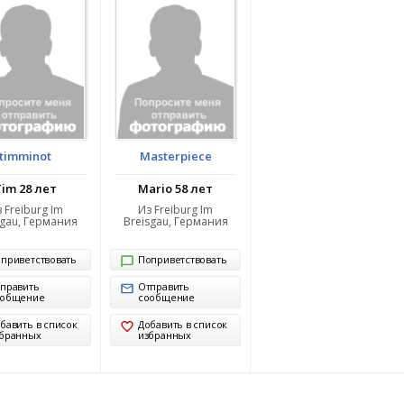
timminot
Masterpiece
Tim 28 лет
Mario 58 лет
 Freiburg Im
Из Freiburg Im
sgau, Германия
Breisgau, Германия
приветствовать
Поприветствовать
править
Отправить
ообщение
сообщение
бавить в список
Добавить в список
бранных
избранных