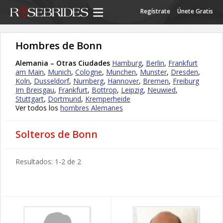
Regístrate
Únete Gratis
Hombres de Bonn
Alemania – Otras Ciudades
Hamburg
,
Berlin
,
Frankfurt
am Main
,
Munich
,
Cologne
,
Munchen
,
Munster
,
Dresden
,
Koln
,
Dusseldorf
,
Nurnberg
,
Hannover
,
Bremen
,
Freiburg
Im Breisgau
,
Frankfurt
,
Bottrop
,
Leipzig
,
Neuwied
,
Stuttgart
,
Dortmund
,
Kremperheide
Ver todos los
hombres Alemanes
Solteros de Bonn
Resultados: 1-2 de 2