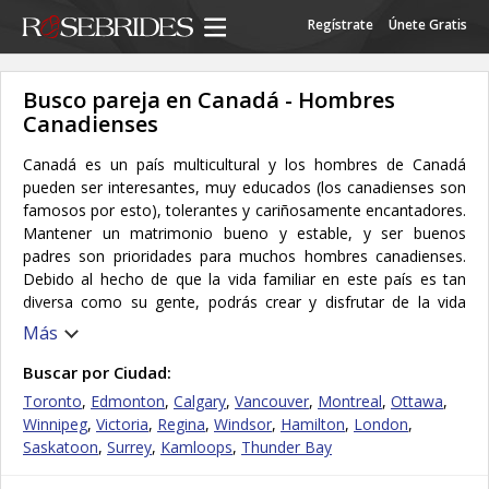
Regístrate
Únete Gratis
Busco pareja en Canadá - Hombres
Canadienses
Canadá es un país multicultural y los hombres de Canadá
pueden ser interesantes, muy educados (los canadienses son
famosos por esto), tolerantes y cariñosamente encantadores.
Mantener un matrimonio bueno y estable, y ser buenos
padres son prioridades para muchos hombres canadienses.
Debido al hecho de que la vida familiar en este país es tan
diversa como su gente, podrás crear y disfrutar de la vida
familiar que deseas con un hombre canadiense. Pueden ser
Más
parejas muy amorosas y cariñosas, y hacen un gran esfuerzo
para mantener a sus familias felices y contentas. Se
Buscar por Ciudad:
enorgullecen del hecho de que todas las personas merecen
Toronto
,
Edmonton
,
Calgary
,
Vancouver
,
Montreal
,
Ottawa
,
los mismos derechos y respeto, independientemente de su
Winnipeg
,
Victoria
,
Regina
,
Windsor
,
Hamilton
,
London
,
género, raza, religión u origen cultural. Muchos de estos
Saskatoon
,
Surrey
,
Kamloops
,
Thunder Bay
hombres están acostumbrados a convivir y aceptar diferentes
religiones y culturas, así que si quieres vivir una relación