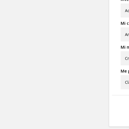
Ac
Mi c
Am
Mi m
Cr
Me g
Cl