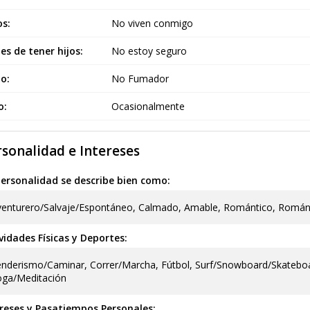
s:
No viven conmigo
es de tener hijos:
No estoy seguro
o:
No Fumador
o:
Ocasionalmente
sonalidad e Intereses
ersonalidad se describe bien como:
enturero/Salvaje/Espontáneo, Calmado, Amable, Romántico, Románti
vidades Físicas y Deportes:
nderismo/Caminar, Correr/Marcha, Fútbol, Surf/Snowboard/Skateboa
oga/Meditación
reses y Pasatiempos Personales: