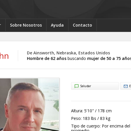
r
Sobre Nosotros
Ayuda
Contacto
ohn
De Ainsworth, Nebraska, Estados Unidos
Hombre de 62 años
buscando
mujer de 50 a 75 año
Saludar
E
Altura:
5'10" / 178 cm
Peso:
183 lbs / 83 kg
Tipo de cuerpo:
Por encima del
promedio