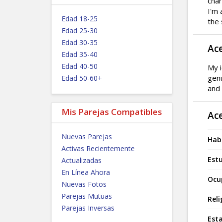
char
I'm 
Edad 18-25
the 
Edad 25-30
Edad 30-35
Ac
Edad 35-40
Edad 40-50
My i
genu
Edad 50-60+
and 
Mis Parejas Compatibles
Ac
Nuevas Parejas
Hab
Activas Recientemente
Estu
Actualizadas
En Línea Ahora
Ocu
Nuevas Fotos
Parejas Mutuas
Reli
Parejas Inversas
Esta