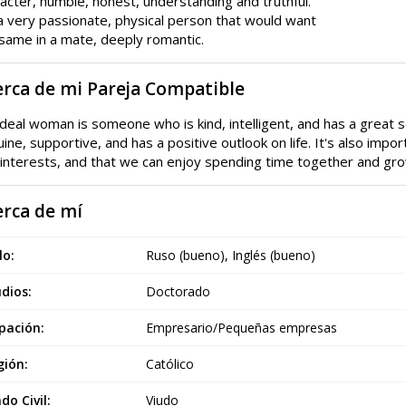
acter, humble, honest, understanding and truthful.
a very passionate, physical person that would want
same in a mate, deeply romantic.
erca de mi Pareja Compatible
deal woman is someone who is kind, intelligent, and has a great
ine, supportive, and has a positive outlook on life. It's also impo
interests, and that we can enjoy spending time together and gro
erca de mí
lo:
Ruso (bueno), Inglés (bueno)
dios:
Doctorado
pación:
Empresario/Pequeñas empresas
gión:
Católico
do Civil:
Viudo