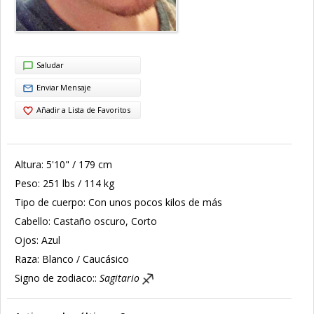
Saludar
Enviar Mensaje
Añadir a Lista de Favoritos
Altura:
5'10" / 179 cm
Peso:
251 lbs / 114 kg
Tipo de cuerpo:
Con unos pocos kilos de más
Cabello:
Castaño oscuro, Corto
Ojos:
Azul
Raza:
Blanco / Caucásico
Signo de zodiaco::
Sagitario