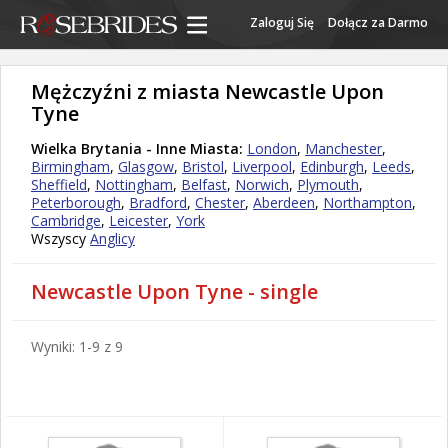
Zaloguj Się
Dołącz za Darmo
Mężczyźni z miasta Newcastle Upon
Tyne
Wielka Brytania - Inne Miasta:
London
,
Manchester
,
Birmingham
,
Glasgow
,
Bristol
,
Liverpool
,
Edinburgh
,
Leeds
,
Sheffield
,
Nottingham
,
Belfast
,
Norwich
,
Plymouth
,
Peterborough
,
Bradford
,
Chester
,
Aberdeen
,
Northampton
,
Cambridge
,
Leicester
,
York
Wszyscy
Anglicy
Newcastle Upon Tyne - single
Wyniki: 1-9 z 9