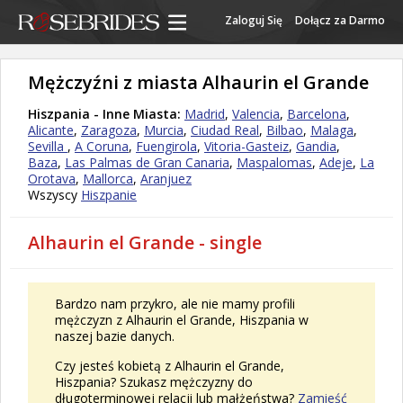
Zaloguj Się
Dołącz za Darmo
Mężczyźni z miasta Alhaurin el Grande
Hiszpania - Inne Miasta:
Madrid
,
Valencia
,
Barcelona
,
Alicante
,
Zaragoza
,
Murcia
,
Ciudad Real
,
Bilbao
,
Malaga
,
Sevilla
,
A Coruna
,
Fuengirola
,
Vitoria-Gasteiz
,
Gandia
,
Baza
,
Las Palmas de Gran Canaria
,
Maspalomas
,
Adeje
,
La
Orotava
,
Mallorca
,
Aranjuez
Wszyscy
Hiszpanie
Alhaurin el Grande - single
Bardzo nam przykro, ale nie mamy profili
mężczyzn z Alhaurin el Grande, Hiszpania w
naszej bazie danych.
Czy jesteś kobietą z Alhaurin el Grande,
Hiszpania? Szukasz mężczyzny do
długoterminowej relacji lub małżeństwa?
Zamieść