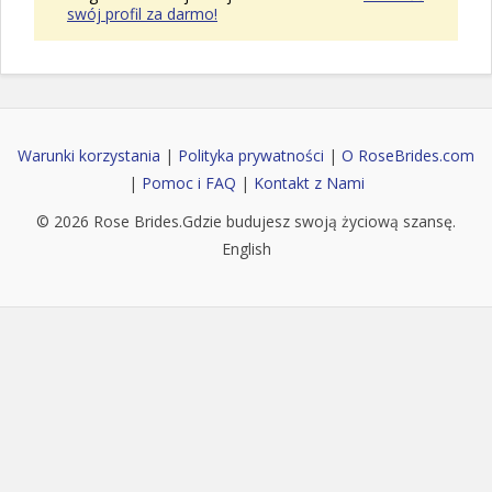
swój profil za darmo!
Warunki korzystania
|
Polityka prywatności
|
O RoseBrides.com
|
Pomoc i FAQ
|
Kontakt z Nami
© 2026
Rose Brides
.Gdzie budujesz swoją życiową szansę.
English