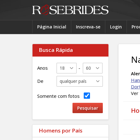
Página Inicial
Inscreva-se
Login
Pro
Busca Rápida
N
Anos
-
Ale
Han
De
Dor
Ver
Somente com fotos
Ho
Homens por País