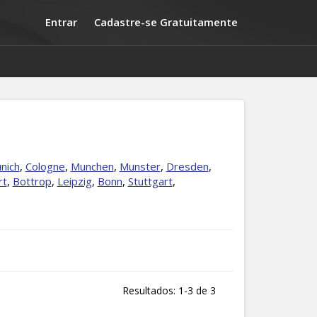
Entrar
Cadastre-se Gratuitamente
nich
,
Cologne
,
Munchen
,
Munster
,
Dresden
,
rt
,
Bottrop
,
Leipzig
,
Bonn
,
Stuttgart
,
Resultados: 1-3 de 3