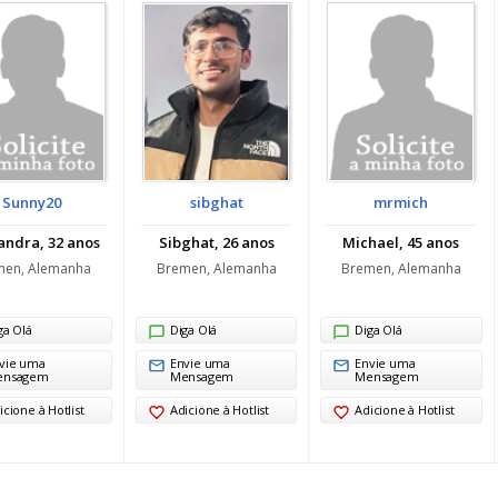
Sunny20
sibghat
mrmich
andra, 32 anos
Sibghat, 26 anos
Michael, 45 anos
men, Alemanha
Bremen, Alemanha
Bremen, Alemanha
ga Olá
Diga Olá
Diga Olá
vie uma
Envie uma
Envie uma
ensagem
Mensagem
Mensagem
icione à Hotlist
Adicione à Hotlist
Adicione à Hotlist