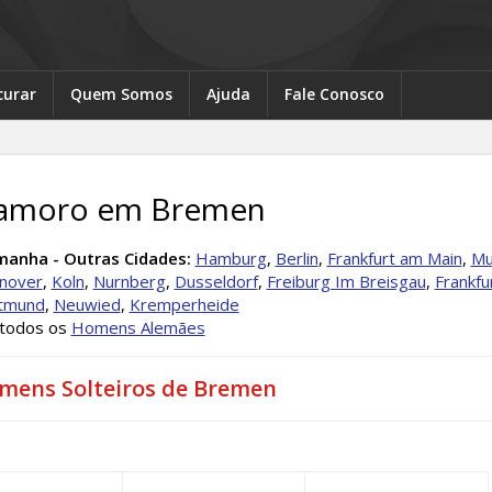
curar
Quem Somos
Ajuda
Fale Conosco
amoro em Bremen
manha - Outras Cidades:
Hamburg
,
Berlin
,
Frankfurt am Main
,
Mu
nover
,
Koln
,
Nurnberg
,
Dusseldorf
,
Freiburg Im Breisgau
,
Frankfu
tmund
,
Neuwied
,
Kremperheide
 todos os
Homens Alemães
mens Solteiros de Bremen