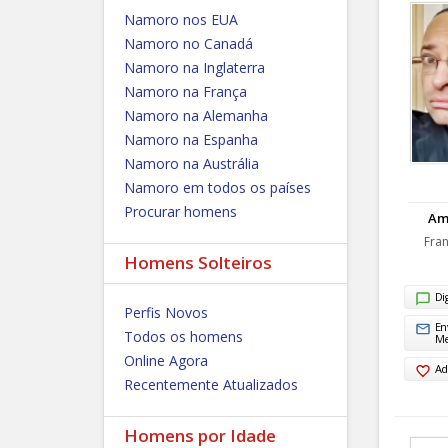
Namoro nos EUA
Namoro no Canadá
Namoro na Inglaterra
Namoro na França
Namoro na Alemanha
Namoro na Espanha
Namoro na Austrália
Namoro em todos os países
Procurar homens
Am
Fran
Homens Solteiros
Di
Perfis Novos
En
Todos os homens
M
Online Agora
Ad
Recentemente Atualizados
Homens por Idade