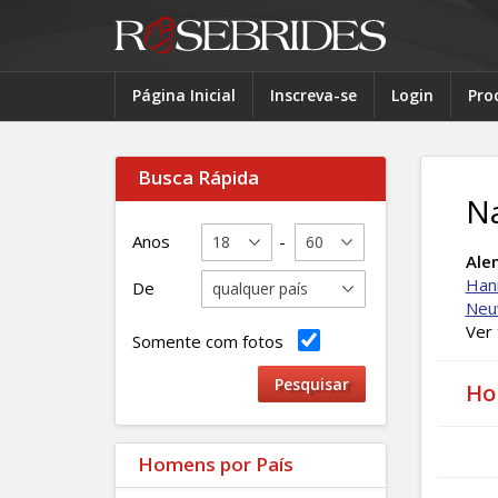
Página Inicial
Inscreva-se
Login
Pro
Busca Rápida
N
Anos
-
Ale
Han
De
Neu
Ver
Somente com fotos
Ho
Homens por País