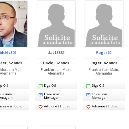
blcklv305
dav13885
Roger62
eer, 52 anos
David, 32 anos
Roger, 62 anos
kfurt am Main,
Frankfurt am Main,
Frankfurt am Main,
Alemanha
Alemanha
Alemanha
ga Olá
Diga Olá
Diga Olá
vie uma
Envie uma
Envie uma
ensagem
Mensagem
Mensagem
icione à Hotlist
Adicione à Hotlist
Adicione à Hotlist