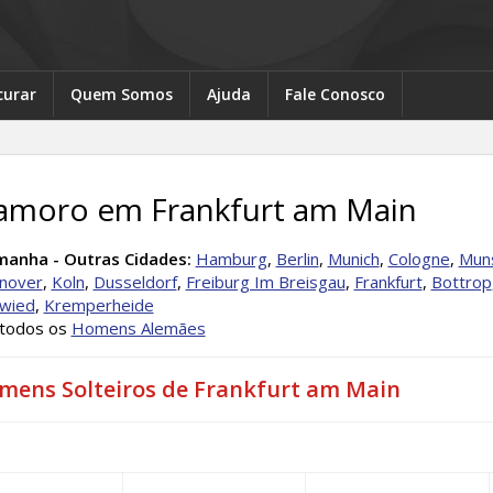
curar
Quem Somos
Ajuda
Fale Conosco
amoro em Frankfurt am Main
manha - Outras Cidades:
Hamburg
,
Berlin
,
Munich
,
Cologne
,
Mun
nover
,
Koln
,
Dusseldorf
,
Freiburg Im Breisgau
,
Frankfurt
,
Bottrop
wied
,
Kremperheide
 todos os
Homens Alemães
mens Solteiros de Frankfurt am Main