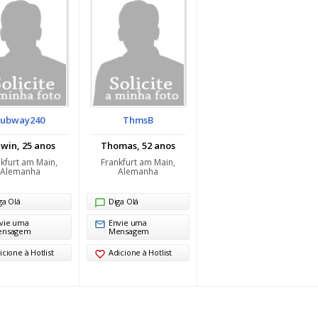
subway240
ThmsB
win, 25 anos
Thomas, 52 anos
kfurt am Main,
Frankfurt am Main,
Alemanha
Alemanha
ga Olá
Diga Olá
vie uma
Envie uma
ensagem
Mensagem
icione à Hotlist
Adicione à Hotlist