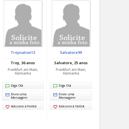
Troynation13
Salvatore99
Troy, 36 anos
Salvatore, 25 anos
Frankfurt am Main,
Frankfurt am Main,
Alemanha
Alemanha
Diga Olá
Diga Olá
Envie uma
Envie uma
Mensagem
Mensagem
Adicione à Hotlist
Adicione à Hotlist