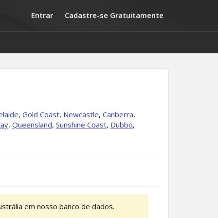
Entrar
Cadastre-se Gratuitamente
elaide
,
Gold Coast
,
Newcastle
,
Canberra
,
ay
,
Queensland
,
Sunshine Coast
,
Dubbo
,
strália em nosso banco de dados.