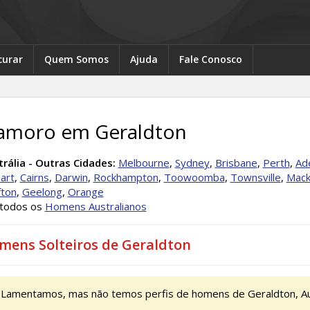
curar
Quem Somos
Ajuda
Fale Conosco
amoro em Geraldton
rália - Outras Cidades:
Melbourne
,
Sydney
,
Brisbane
,
Perth
,
Ad
art
,
Cairns
,
Darwin
,
Rockhampton
,
Toowoomba
,
Townsville
,
Mack
fton
,
Geelong
,
Orange
 todos os
Homens Australianos
mens Solteiros de Geraldton
Lamentamos, mas não temos perfis de homens de Geraldton, Au