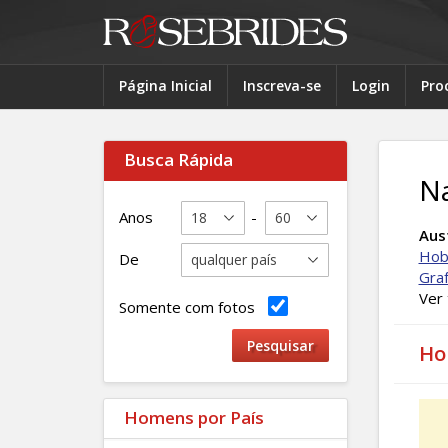
Página Inicial
Inscreva-se
Login
Pro
Busca Rápida
N
Anos
-
Aust
Hob
De
Gra
Ver
Somente com fotos
Ho
Homens por País