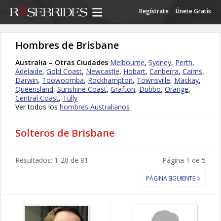
Regístrate
Únete Gratis
Hombres de Brisbane
Australia – Otras Ciudades
Melbourne
,
Sydney
,
Perth
,
Adelaide
,
Gold Coast
,
Newcastle
,
Hobart
,
Canberra
,
Cairns
,
Darwin
,
Toowoomba
,
Rockhampton
,
Townsville
,
Mackay
,
Queensland
,
Sunshine Coast
,
Grafton
,
Dubbo
,
Orange
,
Central Coast
,
Tully
Ver todos los
hombres Australianos
Solteros de Brisbane
Resultados: 1-20 de 81
Página 1 de 5
PÁGINA SIGUIENTE