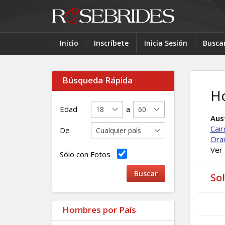
Inicio
Inscríbete
Inicia Sesión
Busca
Búsqueda Rápida
H
Edad
a
Aus
Cair
De
Ora
Ver
Sólo con Fotos
So
Hombres por País