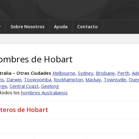
r
Sobre Nosotros
Ayuda
Contacto
ombres de Hobart
tralia – Otras Ciudades
Melbourne
,
Sydney
,
Brisbane
,
Perth
,
Ade
ns
,
Darwin
,
Toowoomba
,
Rockhampton
,
Mackay
,
Townsville
,
Quee
nge
,
Central Coast
,
Geelong
 todos los
hombres Australianos
lteros de Hobart