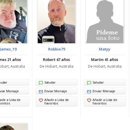
James_19
Robbie79
Matyy
mes 21 años
Robert 47 años
Martin 41 años
bart, Australia
De Hobart, Australia
De Hobart, Australia
ludar
Saludar
Saludar
viar Mensaje
Enviar Mensaje
Enviar Mensaje
adir a Lista de
Añadir a Lista de
Añadir a Lista de
voritos
Favoritos
Favoritos