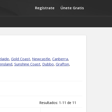
Regístrate
Únete Gratis
laide
,
Gold Coast
,
Newcastle
,
Canberra
,
nsland
,
Sunshine Coast
,
Dubbo
,
Grafton
,
Resultados: 1-11 de 11