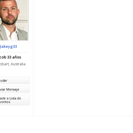
Jakeyg33
cob 33 años
bart, Australia
ludar
viar Mensaje
adir a Lista de
voritos